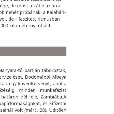
sége, de most inkább az útra
bb nehéz próbának, a Kalahári-
vol, de – feszített ritmusban
000 kilométernyi út állt
anyara-tó partján táboroztak,
zervizelését. Dodomából Mbeya
tak egy kávéültetvényt, ahol a
főzéséig minden munkafázist
 határon dél felé, Zambiába.A
apírformaságokat, és kifizetni
ainál volt (márc. 28). Üdítően