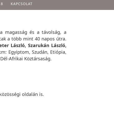
18
KAPCSOLAT
 a magasság és a távolság, a
tak a több mint 40 napos útra.
ter László, Szarukán László,
 km: Egyiptom, Szudán, Etiópia,
él-Afrikai Köztársaság.
közösségi oldalán is.