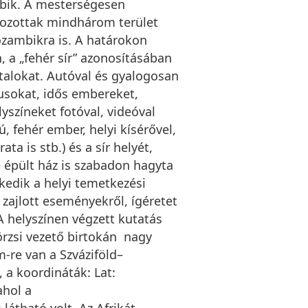
mbik. A mesterségesen
ékozottak mindhárom terület
ozambikra is. A határokon
 a „fehér sír” azonosításában
iatalokat. Autóval és gyalogosan
usokat, idős embereket,
színeket fotóval, videóval
 fehér ember, helyi kísérővel,
ta is stb.) és a sír helyét,
e épült ház is szabadon hagyta
zkedik a helyi temetkezési
 zajlott eseményekről, ígéretet
A helyszínen végzett kutatás
rzsi vezető birtokán nagy
m-re van a Szváziföld–
 a koordináták: Lat:
ahol a
átható volt. Az Afrikát