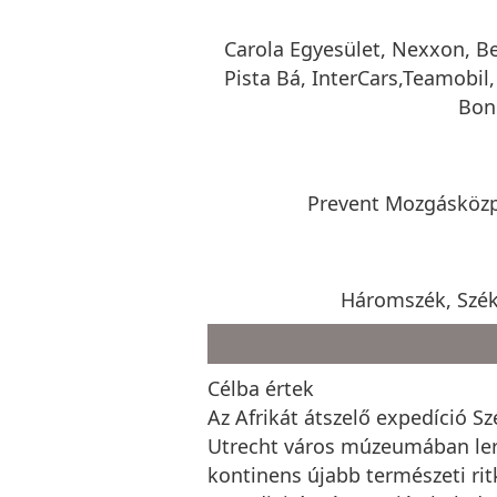
Carola Egyesület, Nexxon, Be
Pista Bá, InterCars,Teamobil,
Bon
Prevent Mozgásközpo
Háromszék, Széke
Célba értek
Az Afrikát átszelő expedíció 
Utrecht város múzeumában lerót
kontinens újabb természeti rit