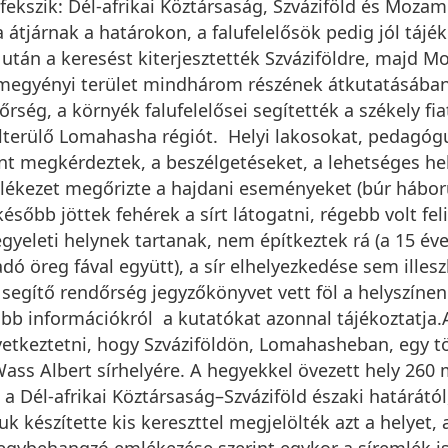
fekszik: Dél-afrikai Köztársaság, Szváziföld és Moza
a átjárnak a határokon, a falufelelősök pedig jól táj
után a keresést kiterjesztették Szváziföldre, majd M
A megyényi terület mindhárom részének átkutatásában,
őrség, a környék falufelelősei segítették a székely f
lterülő Lomahasha régiót. Helyi lakosokat, pedagóg
t megkérdeztek, a beszélgetéseket, a lehetséges hely
ékezet megőrizte a hajdani eseményeket (búr háború,
sőbb jöttek fehérek a sírt látogatni, régebb volt felira
egyeleti helynek tartanak, nem építkeztek rá (a 15 év
adó öreg fával együtt), a sír elhelyezkedése sem illes
segítő rendőrség jegyzőkönyvet vett föl a helyszínen
jabb információkról a kutatókat azonnal tájékoztatja.
tkeztetni, hogy Szváziföldön, Lomahasheban, egy tö
Wass Albert sírhelyére. A hegyekkel övezett hely 260 
a Dél-afrikai Köztársaság–Szváziföld északi határától,
 készítette kis kereszttel megjelölték azt a helyet, 
ybehangzó emlékezése szerint egykor a síremlék is l