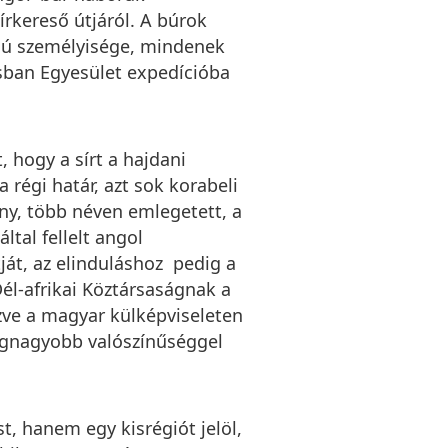
rkereső útjáról. A búrok
fjú személyisége, mindenek
sban Egyesület expedícióba
, hogy a sírt a hajdani
a régi határ, azt sok korabeli
ány, több néven emlegetett, a
tal fellelt angol
ját, az elinduláshoz pedig a
Dél-afrikai Köztársaságnak a
zve a magyar külképviseleten
legnagyobb valószínűséggel
t, hanem egy kisrégiót jelöl,