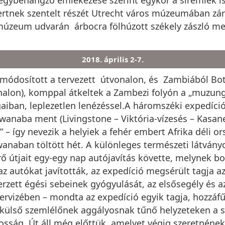
ertnek szentelt részét Utrecht város múzeumában zárt
úzeum udvarán árbocra fölhúzott székely zászló melle
2018. április 2-7.
 módosított a tervezett útvonalon, és Zambiából Bo
nalon), komppal átkeltek a Zambezi folyón a „muzungu
gaiban, leplezetlen lenézéssel.A háromszéki expedíci
anaba ment (Livingstone – Viktória-vízesés – Kasan
– így nevezik a helyiek a fehér embert Afrika déli or
swanaban töltött hét. A különleges természeti látvá
ő útjait egy-egy nap autójavítás követte, melynek b
 autókat javították, az expedíció megsérült tagja az
erzett égési sebeinek gyógyulását, az elsősegély és a
zervizében – mondta az expedíció egyik tagja, hozz
külső szemlélőnek aggályosnak tűnő helyzeteken a se
tosság. Út áll még előttük, amelyet végig szeretnének