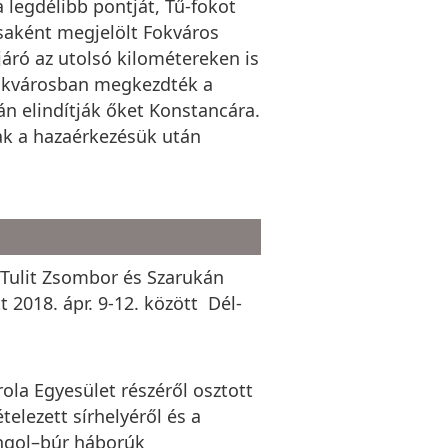
a legdélibb pontját, Tű-fokot
ásaként megjelölt Fokváros
járó az utolsó kilométereken is
.Fokvárosban megkezdték a
án elindítják őket Konstancára.
ak a hazaérkezésük után
 Tulit Zsombor és Szarukán
t 2018. ápr. 9-12. között Dél-
ola Egyesület részéről osztott
elezett sírhelyéről és a
ngol–búr háborúk