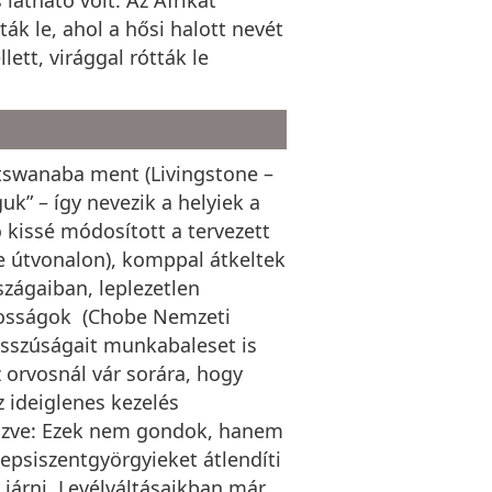
ák le, ahol a hősi halott nevét
tt, virággal rótták le
tswanaba ment (Livingstone –
k” – így nevezik a helyiek a
ó kissé módosított a tervezett
e útvonalon), komppal átkeltek
szágaiban, leplezetlen
nyosságok (Chobe Nemzeti
osszúságait munkabaleset is
 orvosnál vár sorára, hogy
z ideiglenes kezelés
áfűzve: Ezek nem gondok, hanem
psiszentgyörgyieket átlendíti
 járni. Levélváltásaikban már