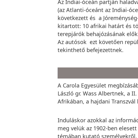
Az Indiai-óceán partján haladva
(az Atlanti-óceánt az Indiai-ó
következett és a Jóreménység-fo
kitartott: 10 afrikai határt 
terepjárók behajózásának előké
Az autósok ezt követően repü
tekinthető befejezettnek.
A Carola Egyesület megbízásáb
László gr. Wass Albertnek, a II
Afrikában, a hajdani Transzvál 
Induláskor azokkal az informác
meg velük az 1902-ben elesett 
témában kutató személyekről.