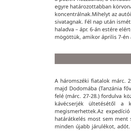
egyre határozottabban körvonal
koncentrálnak.Mihelyt az autó
sivatagnak. Fél nap után ismét 
haladva – ápr. 6-án estére elé
mögöttük, amikor április 7-én 
A háromszéki fiatalok márc. 
majd Dodomába (Tanzánia fővá
felé (márc. 27-28.) fordulva 
kávécserjék ültetésétől a 
megismerhettek.Az expedíció 
határátkelés most sem ment si
minden újabb járulékot, adót.