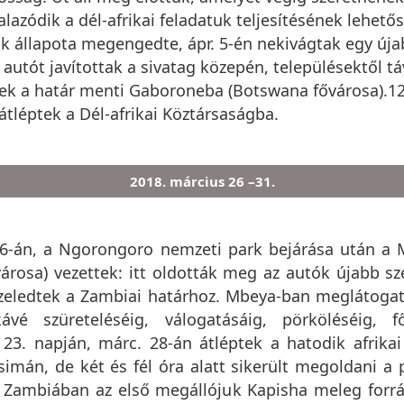
azódik a dél-afrikai feladatuk teljesítésének lehető
ik állapota megengedte, ápr. 5-én nekivágtak egy úja
autót javítottak a sivatag közepén, településektől tá
rtek a határ menti Gaboroneba (Botswana fővárosa).12
átléptek a Dél-afrikai Köztársaságba.
2018. március 26 –31.
26-án, a Ngorongoro nemzeti park bejárása után a M
rosa) vezettek: itt oldották meg az autók újabb s
közeledtek a Zambiai határhoz. Mbeya-ban meglátogat
kávé szüreteléséig, válogatásáig, pörköléséig, 
23. napján, márc. 28-án átléptek a hatodik afrikai
mán, de két és fél óra alatt sikerült megoldani a p
 Zambiában az első megállójuk Kapisha meleg forrás