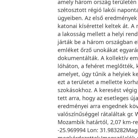
amely három ország területén 
szétosztott régió lakói napont
ügyeiben. Az első eredmények 
katonai kísérettel keltek át. 
a lakosság mellett a helyi rend
járták be a három országban e
emléket őrző unokákat egyarán
dokumentálták. A kollektív eml
lóháton, a fehéret meglőtték, ké
amelyet, úgy tűnik a helyiek k
ezt a területet a mellette korh
szokásokhoz. A keresést végig 
tett arra, hogy az esetleges ú
eredményei arra engednek köve
valószínűséggel rátaláltak gr. 
Mozambik határtól, 2,07 km-re 
-25.969994 Lon: 31.983282Maguk
megkérdezettek/megszólalók eg