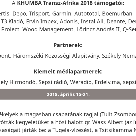
A
KHUMBA Transz-Afrika 2018 támogatói:
rtis, Depo, Trisport, Garmin, Autototal, Boemurban, S
 T3 Kiadó, Ervin Impex, Adonis, Instal All, Deante, D
 Proiect, Wood Management, Lőrincz András II, Q-Ser
Partnerek:
nt, Háromszéki Közösségi Alapítvány, Székely Nemz
Kiemelt médiapartnerek:
ly Hirmondó, Sepsi rádió, Weradio, Erdely.ma, seps
2018. április 15-21.
Székelyek a magasban csapatának tagjai (Tulit Zsombo
ták kegyeletüket a hősi halott gr. Wass Albert (az í
kaságait járták be: a Tugela-vízesést, a Tsitsikamma