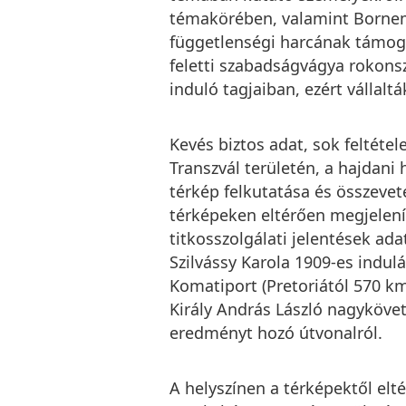
témakörében, valamint Bornemis
függetlenségi harcának támoga
feletti szabadságvágya rokons
induló tagjaiban, ezért vállaltá
Kevés biztos adat, sok feltétel
Transzvál területén, a hajdani 
térkép felkutatása és összevet
térképeken eltérően megjelenít
titkosszolgálati jelentések ad
Szilvássy Karola 1909-es indulá
Komatiport (Pretoriától 570 k
Király András László nagykövet
eredményt hozó útvonalról.
A helyszínen a térképektől elt