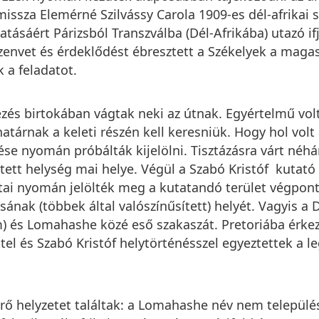
sza Elemérné Szilvássy Carola 1909-es dél-afrikai sí
tásáért Párizsból Transzválba (Dél-Afrikába) utazó i
zenvet és érdeklődést ébresztett a Székelyek a maga
k a feladatot.
ezés birtokában vágtak neki az útnak. Egyértelmű volt
határnak a keleti részén kell keresniük. Hogy hol volt 
ése nyomán próbálták kijelölni. Tisztázásra várt néh
ett helység mai helye. Végül a Szabó Kristóf kutató ál
atai nyomán jelölték meg a kutatandó terület végpont
sának (többek által valószínűsített) helyét. Vagyis a 
m) és Lomahashe közé eső szakaszát. Pretoriába érke
tel és Szabó Kristóf helytörténésszel egyeztettek a 
érő helyzetet találtak: a Lomahashe név nem település