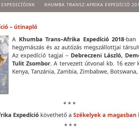
 EXPEDICÍÓINK
KHUMBA TRANSZ-AFRIKA EXPEDÍCIÓ 20
ió – útinapló
A
Khumba Trans–Afrika Expedíció 2018
-ban
hegymászás és az autózás megszállottjai társul
Az expedíció tagjai –
Debreczeni László, Deme
Tulit Zsombor
. A tervezett útvonal kb. 16 ezer
Kenya, Tanzánia, Zambia, Zimbabwe, Botswana, D
* * *
ika Expedíció
követhető a
Székelyek a magasban
* * *