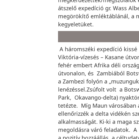
átszelő expedíció gr. Wass Alb
megörökítő emléktáblánál, a m
kegyeletüket.
A háromszéki expedíció kissé
Viktória-vízesés – Kasane útvo
fehér embert Afrika déli orszá
útvonalon, és Zambiából Botsw
a Zambezi folyón a „muzunguk” 
lenézéssel.Zsúfolt volt a Bot
Park, Okavango-delta) nyaktör
tetézte. Míg Maun városában az
ellenőrizzék a delta vidékén sz
alkalmasságát. Ki-ki a maga s
megoldásra váró feladatok. A 
a pozitív hozzáállás, a céltuda