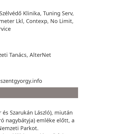
zélvédő Klinika, Tuning Serv,
emeter Lkl, Contexp, No Limit,
vice
eti Tanács, AlterNet
iszentgyorgy.info
r és Szarukán László), miután
ró nagybátyja) emléke előtt, a
 Nemzeti Parkot.