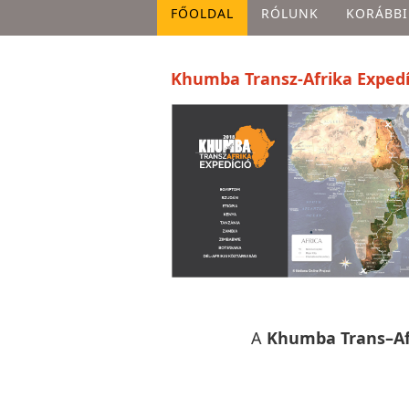
FŐOLDAL
RÓLUNK
KORÁBBI
Khumba Transz-Afrika Expedíc
A
Khumba Trans–Afr