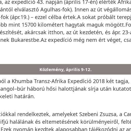
, az expedíció 43. napján (április 17-én) elérték Afrik
ceántól elválasztó Agulhas-fok). Innen az út végállom
k (ápr.19.) – ezzel célba értek.A sokat próbált terep
és több mint 15700 kilométert hagytak maguk mögött
szítését, akárcsak itthon, az út kezdetén, és ápr. 23-
lnek Bukarestbe.Az expedíció még nem ért véget, cs
Közlemény, április 9-12.
ól a Khumba Transz-Afrika Expedíció 2018 két tagja,
. angol–búr háború hősi halottjának sírja után kutatot
keleti határán.
iókkal rendelkeztek, amelyeket Szebeni Zsuzsa, a Car
ifjú halálának és eltemetésének körülményeiről, feltét
 Ezek nyomán kezdtek alaposabban tájékozódni az a